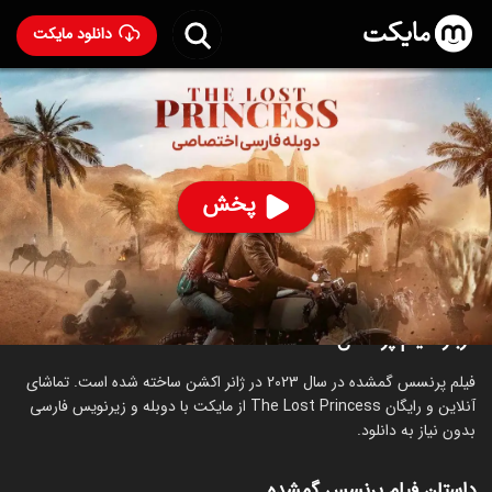
دانلود مایکت
فیلم پرنسس گمشده با دوبله فارسی
- The Lost Princess
2023
67
۴.۶
۵۰
%
پخش
ساخت آمریکا سال 2023
اکشن
ماجراجویی
درباره فیلم پرنسس گمشده
فیلم پرنسس گمشده در سال 2023 در ژانر اکشن ساخته شده است. تماشای
آنلاین و رایگان The Lost Princess از مایکت با دوبله و زیرنویس فارسی
بدون نیاز به دانلود.
داستان فیلم پرنسس گمشده