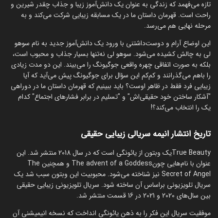
تازه می‌فهمد که زندگی به عنوان یک دانش‌آموز زیبا و جذاب چقدر شیرین و
راحت است. قهرمان داستان ما در یک مسابقه زیبایی شرکت می‌کند و به
مرحله نهایی هم می‌رسد.
این اوضاع آرام و دوست‌داشتنی با ورود یک دانش‌آموز جدید به نام سوهو
لی به چالش کشیده می‌شود. سوهو لی نه‌تنها بسیار جذاب و محبوب است،
بلکه به صورت اتفاقی چهره واقعی جوگیونگ را می‌بیند. این دو مدت زیادی
را باهم می‌گذرانند و کم‌کم این سؤال برای جوگیونگ پیش می‌آید که آیا
زیبایی فرد فقط در ظاهر اوست؟ باید ببینیم که قهرمان داستان ما در دوراهی
"آشکار ساختن خود حقیقی‌اش" و "تسلیم در برابر فشارهای اجتماع" کدام
یک را انتخاب می‌کند؟!
تاریخ انتشار انیمه سریالی زیبایی حقیقی
True Beautyیک وبتون از یائونگی است که در سال 2018 منتشر شد. این
عنوان با نام‌هایی چونThe advent of a Goddess و همچنین The
Secret of Angel نیز شناخته می‌شود. محبوبیت این وبتون سبب شد یک
سریال تلویزیونی براساس آن ساخته شود. سریال تلویزیونی زیبایی حقیقی
بین سال‌های 2020 و 2021 در 16 قسمت منتشر شد.
موفقیت سریال این فکر را به ذهن یائونگی انداخت که نسخه انیمیشنی آن