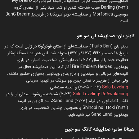
صداپیشگی شخصیت مارین کیتاگاوا در انیمه سریالی My Dress-Up
Darling (2022) سبب شناخته شدن او شد. هینا یکی از اعضای گروه
موسیقی Morfonica و صداپیشه توکو کیریگایا در فرنچایز BanG Dream!
است.
تایتو بان؛ صداپیشه لی سو هو
تایتو بان (Taito Ban) صداپیشه‌ای از استان فوکوئوکا در ژاپن است که در
تاریخ 18 دسامبر 1992 (27 آذر 1371) متولد شد. این هنرمند نسبتاً تازه‌کار
فعالیت خود را از سال 2017 با صداپیشگی شخصیت اسیان در بازی
ویدئویی Fire Emblem Heroes آغاز کرد. این صداپیشه فعال در
انیمه‌های سریالی و سینمایی و بازی‌های ویدئویی بسیاری حضور داشته،
ولی بیش از هرچیز با نقش جین وو سونگ در انیمیه سریالی
Solo Leveling
(2024-2025) و انیمه سینمایی
Solo Leveling: ReAwakening
(2024) شناخته می‌شود. صدای او را در
نقش کامایتاچی در فیلم Sand Land (2023)، سوزاکو بن در انیمه
Shinobi no Ittoki (2022) و همچنین چندین شخصیت در بازی
ویدئویی Sand Land نیز شنیده‌ایم.
هیناتا ساتو؛ صداپیشه کانگ سو جین