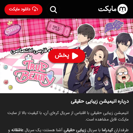
دانلود مایکت
انیمیشن زیبایی حقیقی با دوبله فارسی
- True Beauty 2024
89
۷.۰
۹,۷۸۶
%
پخش
ساخت کره جنوبی سال 2024
رده سنی ۱۸+
کره‌ای
سریال
انیمیشن
کمدی
درام
عاشقانه
توضیحات
قسمت‌ها
انیمیشن‌های مشابه
درباره انیمیشن زیبایی حقیقی
انیمیشن زیبایی حقیقی با اقتباس از سریال کره‌ای آن، با کیفیت بالا از سایت
مایکت قابل مشاهده است.
طرفداران
کیدراما
با سریال
زیبایی حقیقی
آشنا هستند؛ یک سریال
عاشقانه
و