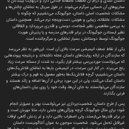
داستان کمدی و درام آن لحظات عاشقانه جذابی دارد و درنهایت بینندگان با
سناریوهای آن حسابی سرگرم می‌شوند. در طول سریال به تماشای چالش‌ها و
مشکلات شخصیت اصلی داستان، جوگیونگ، می‌نشینیم که چگونه با
مشکلات عاشقانه، زیبایی و هویتی دست‌وپنجه نرم می‌کند. همچنین داستان
به بررسی مفاهیمی نظیر شجاعت، دوستی و قلدری می‌پردازد و اتفاقاتی
نظیر ایستادن جوگیونگ در برابر قلدرهای مدرسه و یا پذیرش هویت
جوگیونگ توسط دوستانش، بسیار تماشایی و سرگرم‌کننده است.
یکی از نقاط ضعف انیمیشن سرعت بالای آن است. این‌طور به نظر می‌رسد
که سازندگان در ارائه روایت‌های داستان عجله داشته‌اند و درنتیجه پیوندهایی
که می‌توانست موردبررسی بیشتر قرار بگیرد، به شدت از مسئله سرعت زیاد
رنج می‌برند. در کنار این سرعت، در انیمیشن بارها به تماشای فلاش‌بک‌های
داستان می‌نشینیم؛ گرچه فلاش‌بک‌ها به‌طور معمول به فهم و درک بیشتر
داستان کمک می‌کنند، ولی در این مورد برخی از آن‌ها اضافه و زائد هستند و
سازندگان می‌توانستند به جای آن‌ها، وقت خود را روی بیان داستان‌های
فرعی بگذارند.
پس از طرح داستان، شخصیت‌پردازی نیز می‌توانست بهتر و عمیق‌تر انجام
شود؛ برای مثال جوگیونگ گرچه ویژگی‌های مثبتی دارد، مثلا مهربان است و
در برابر قلدرها می‌ایستد، ولی اضطراب بالایی دارد و غر زدنش گاهی اوقات
غیرقابل تحمل می‌شود. شخصیت سوجون به عنوان آنتاگونیست داستان
خوب ارائه نشده است؛ او فریب‌کار و بی‌ادب است و شخصیتش در طول 13