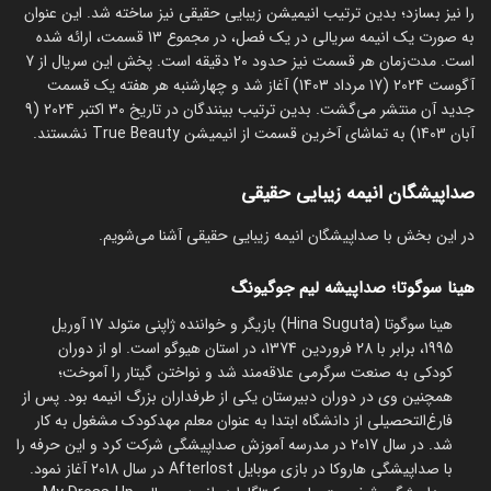
را نیز بسازد؛ بدین ترتیب انیمیشن زیبایی حقیقی نیز ساخته شد. این عنوان
به صورت یک انیمه سریالی در یک فصل، در مجموع 13 قسمت، ارائه شده
است. مدت‌زمان هر قسمت نیز حدود 20 دقیقه است. پخش این سریال از 7
آگوست 2024 (17 مرداد 1403) آغاز شد و چهارشنبه هر هفته یک قسمت
جدید آن منتشر می‌گشت. بدین ترتیب بینندگان در تاریخ 30 اکتبر 2024 (9
آبان 1403) به تماشای آخرین قسمت از انیمیشن True Beauty نشستند.
صداپیشگان انیمه زیبایی حقیقی
در این بخش با صداپیشگان انیمه زیبایی حقیقی آشنا می‌شویم.
هینا سوگوتا؛ صداپیشه لیم جوگیونگ
هینا سوگوتا (Hina Suguta) بازیگر و خواننده ژاپنی متولد 17 آوریل
1995، برابر با 28 فروردین 1374، در استان هیوگو است. او از دوران
کودکی به صنعت سرگرمی علاقه‌مند شد و نواختن گیتار را آموخت؛
همچنین وی در دوران دبیرستان یکی از طرفداران بزرگ انیمه بود. پس از
فارغ‌التحصیلی از دانشگاه ابتدا به عنوان معلم مهدکودک مشغول به کار
شد. در سال 2017 در مدرسه آموزش صداپیشگی شرکت کرد و این حرفه را
با صداپیشگی هاروکا در بازی موبایل Afterlost در سال 2018 آغاز نمود.