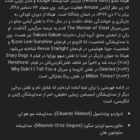
هیناتا ساتو (Hinata Satō) بازیگر، صداپیشه، خواننده و مدل ژاپنی است
که زیر نظر آژانس Amuse فعالیت می‌کند. وی متولد 23 دسامبر 1998،
برابر با 2 دی 1377، در استان یاماگاتا است. هیناتا از دوران کودکی به
بازیگری و خوانندگی علاقه داشت و در سال 2010 با نقش آیامی سانو در
مینی‌سریال The Woman of Steel قدم به عرصه سرگرمی گذاشت. او
یکی از اعضای سابق گروه آیدل دخترانه Sakura Gakuin نیز هست. وی
با صداپیشگی شخصیت لئا کازونو در فرنچایز Love Live! Sunshine!! و
شخصیت جونا هوشیمی در فرنجایز Revue Starlight شناخته می‌شود.
هیناتا به عنوان بازیگر در ابتدا با نقش میهو یوزاوا در فیلم Stary Dogz 8
(2018) دیده شد و اخیراً نیز شاهد نقش‌آفرینی‌اش در فیلم Henshurei:
Deleted (2023) در نقش کازوسا و سریال Why Didn’t I Tell You a
Million Times? (2023) در نقش ریکا یامازاکی است.
در ادامه فهرستی را برای شما آماده کرده‌ایم که شامل نام و نقش برخی
دیگر از صداپیشگان انیمیشن زیبایی حقیقی، اعم از صداپیشگان ژاپنی و
انگلیسی، است:
ادواردو ویلداسول (Eduardo Vildasol)؛ صداپیشه سو هو لی
مائوریسیو اورتیز-سگورا (Mauricio Ortiz-Segura)؛ صداپیشه
سئوجون هان