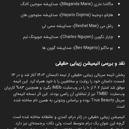
ماگاندا ماری (Maganda Marie)؛ صداپیشه سوجین کانگ
هایاتو دوجیما (Hayato Dojima)؛ صداپیشه سئوجون هان
رشل می (Reshel Mae)؛ صداپیشه سمی لی
چارلز نگوین (Charles Nguyen)؛ صداپیشه جویونگ لیم
بو ماگتو (Bev Mageto)؛ صداپیشه گوون ها
نقد و بررسی انیمیشن زیبایی حقیقی
پخش انیمه سریالی زیبایی حقیقی از نیمه تابستان 1403 آغاز شد و در 13
قسمت داستان خود را روایت و مخاطبین را با خود همراه کرد. این انیمه
موفق شد امتیاز 6.7 از 10 را در وب‌سایت IMDb بگیرد و همچنین 83% کاربران
وب‌سایت TMBD نیز از تماشای آن راضی بودند. این اثر نسخه انیمه‌ای
سریال True Beauty بوده و براساس وبتونی به همین نام ساخته شده
است.
انیمیشن زیبایی حقیقی در ژانر درام، کمدی و عاشقانه ساخته شده است.
گرچه این عنوان یک درام متوسط است، ولی نکات برجسته‌ای نیز دارد.