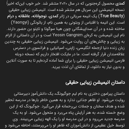
کمدی
محصول کره‌جنوبی که در سال 2020 منتشر شد. خبر خوب این‌که اخیراً
نسخه انیمیشنی این سریال هم منتشر شده است. انیمیشن زیبایی حقیقی
(
True Beauty
) یک انیمه سریالی در ژانر
کمدی
،
نوجوانانه
،
عاشقانه
و
درام
است. این انیمه با اقتباس از وبتونی به همین نام، از یائونگی (Yaongyi)
ساخته شده و در آن صداپیشگانی چون هینا سوگوتا و تایتو بن حضور دارند.
نام این انیمیشن به کره‌ای Yeosin Gangnim است و در آن داستانی از الزام
به زیبایی و چالش‌های آن روایت می‌شود. انیمیشن زیبایی حقیقی به چندین
زبان زنده دنیا ازجمله انگلیسی، ژاپنی، اسپانیایی و فرانسوی در دسترس
علاقه‌مندان قرار گرفته است. ما در مایکت افتخار داریم که نسخه دوبله
فارسی انیمیشن زیبایی حقیقی را برای شما آماده کرده‌ایم تا به صورت آنلاین
و بدون نیاز به دانلود، از تماشای آن لذت ببرید.
داستان انیمیشن زیبایی حقیقی
داستان پیرامون دختری به نام لیم جوگیونگ، یک دانش‌آموز دبیرستانی
روایت می‌شود. او ظاهر جذابی ندارد و به همین خاطر بارها در مدرسه تحقیر
شده و هدف سخنان و جملات بی‌رحمانه قرار می‌گیرد. جوگیونگ که از این
وضع خسته شده، به هنر آرایش پناه می‌برد و متحول می‌شود. او به یک
مدرسه جدید می‌رود و در این مدرسه او را یک الهه زیبایی می‌بینند. وی
توسط خیل عظیمی از دانش‌آموزان که ظاهر او را می‌پرستند، احاطه می‌شود و