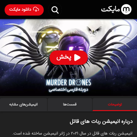
دانلود مایکت
انیمیشن ربات های قاتل با دوبله فارسی
- Murder Drones
2021
95
۷.۷
۱,۶۰۰
%
پخش
ساخت بریتانیا سال 2021
رده سنی ۱۳+
سریال
انیمیشن
اکشن
ماجراجویی
کمدی
درام
ترسناک
عاشقانه
علمی‌تخیلی
توضیحات
قسمت‌ها
انیمیشن‌های مشابه
درباره انیمیشن ربات های قاتل
انیمیشن ربات های قاتل در سال 2021 در ژانر انیمیشن ساخته شده است.