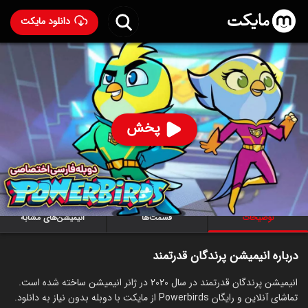
دانلود مایکت
انیمیشن پرندگان قدرتمند با دوبله فارسی
- Powerbirds
2020
86
۷.۲
۲۰۹
%
پخش
ساخت آمریکا سال 2020
رده سنی ۳+
سریال
انیمیشن
اکشن
ماجراجویی
خانوادگی
توضیحات
قسمت‌ها
انیمیشن‌های مشابه
درباره انیمیشن پرندگان قدرتمند
انیمیشن پرندگان قدرتمند در سال 2020 در ژانر انیمیشن ساخته شده است.
تماشای آنلاین و رایگان Powerbirds از مایکت با دوبله بدون نیاز به دانلود.