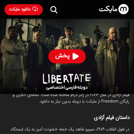
دانلود مایکت
فیلم آزادی با دوبله فارسی
- Freedom 2023
67
۷.۵
۴۱
%
پخش
ساخت رومانی سال 2023
رده سنی ۱۸+
درام
درباره فیلم آزادی
فیلم آزادی در سال 2023 در ژانر درام ساخته شده است. تماشای آنلاین و
رایگان Freedom از مایکت با دوبله بدون نیاز به دانلود.
داستان فیلم آزادی
در طول انقلاب 1989، سیبیو شاهد یک حمله خشونت آمیز به یک ایستگاه