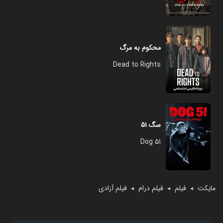
محکوم به مرگ
Dead to Rights
سگ ۵۱
Dog 51
مایکت
فیلم
فیلم درام
فیلم آزادی
◄
◄
◄