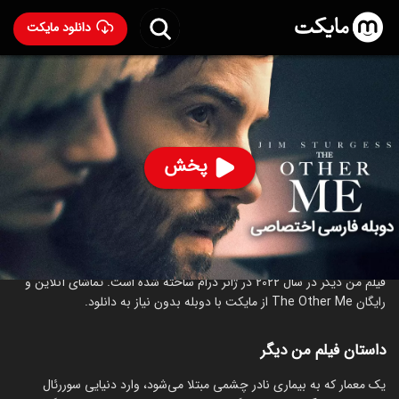
دانلود مایکت
فیلم من دیگر با دوبله فارسی
- The Other Me 2022
60
۴.۱
۳۸
%
پخش
ساخت آمریکا سال 2022
رده سنی ۱۸+
درام
درباره فیلم من دیگر
فیلم من دیگر در سال 2022 در ژانر درام ساخته شده است. تماشای آنلاین و
رایگان The Other Me از مایکت با دوبله بدون نیاز به دانلود.
داستان فیلم من دیگر
‏یک معمار که به بیماری نادر چشمی مبتلا می‌شود، وارد دنیایی سوررئال