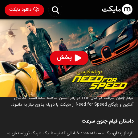
دانلود مایکت
فیلم جنون سرعت با دوبله فارسی
- Need for Speed 2014
95
۶.۴
۱,۲۷۸
%
پخش
ساخت آمریکا سال 2014
رده سنی ۱۳+
اکشن
جنایی
درباره فیلم جنون سرعت
فیلم جنون سرعت در سال 2014 در ژانر اکشن ساخته شده است. تماشای
آنلاین و رایگان Need for Speed از مایکت با دوبله بدون نیاز به دانلود.
داستان فیلم جنون سرعت
تازہ از زندان، یک مسابقه‌دهنده خیابانی که توسط یک شریک ثروتمندش به