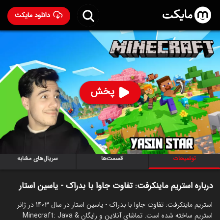
دانلود مایکت
استریم ماینکرفت: تفاوت جاوا با بدراک - یاسین استار
ساخت
1403
67
۷۳
%
یاسین استار
پخش
ساخت ایران سال 1403
رده سنی ۱۳+
استریم
توضیحات
قسمت‌ها
سریال‌های مشابه
درباره استریم ماینکرفت: تفاوت جاوا با بدراک - یاسین استار
استریم ماینکرفت: تفاوت جاوا با بدراک - یاسین استار در سال 1403 در ژانر
استریم ساخته شده است. تماشای آنلاین و رایگان Minecraft: Java &