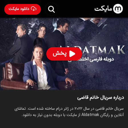
دانلود مایکت
سریال خانم قاضی با دوبله فارسی
- Aldatmak 2022
90
۵.۲
۳۶۳
%
پخش
ساخت ترکیه سال 2022
رده سنی ۱۸+
ترکی
سریال
درام
توضیحات
قسمت‌ها
سریال‌های مشابه
درباره سریال خانم قاضی
سریال خانم قاضی در سال 2022 در ژانر درام ساخته شده است. تماشای
آنلاین و رایگان Aldatmak از مایکت با دوبله بدون نیاز به دانلود.