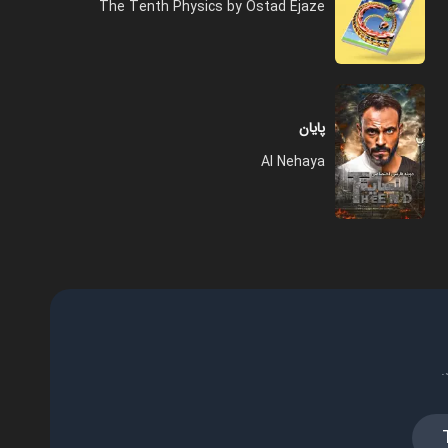
The Tenth Physics by Ostad Ejaze
پایان
Al Nehaya
.