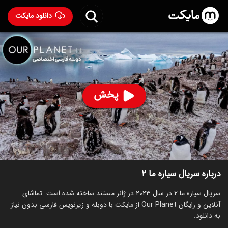
دانلود مایکت
سریال سیاره ما ۲ با دوبله فارسی
- Our Planet 2023
91
۹.۲
۲۶
%
پخش
ساخت آمریکا سال 2023
رده سنی ۷+
سریال
مستند
توضیحات
قسمت‌ها
سریال‌های مشابه
درباره سریال سیاره ما ۲
سریال سیاره ما ۲ در سال 2023 در ژانر مستند ساخته شده است. تماشای
آنلاین و رایگان Our Planet از مایکت با دوبله و زیرنویس فارسی بدون نیاز
به دانلود.