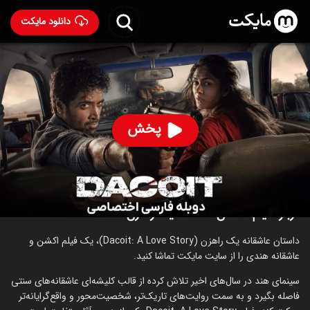
دانلود مایکت
فیلم هندی داستان عاشقانه یک راهزن با دوبله فارسی
-
Dacoit: A Love Story 2026
94
۷.۵
۸۴
%
پخش
ساخت هند سال 2026
رده سنی ۱۸+
هندی
اکشن
درام
عاشقانه
درباره فیلم داستان عاشقانه یک راهزن
داستان عاشقانه یک راهزن (Dacoit: A Love Story)، یک فیلم اکشن و
عاشقانه هندی را از سایت مایکت تماشا کنید.
سینمای هند در سال‌های اخیر تلاش کرده از قالب کلیشه‌ای عاشقانه‌های سنتی
فاصله بگیرد و به سمت روایت‌های تاریک‌تر، شخصیت‌محور و واقع‌گرایانه‌تر