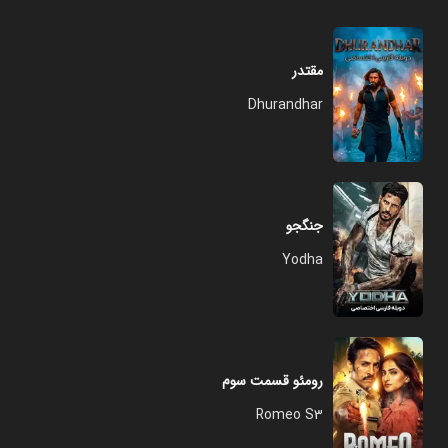
مقتدر
Dhurandhar
جنگجو
Yodha
رومئو قسمت سوم
Romeo S3