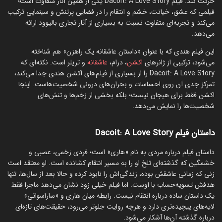
حرکت کند. فیلم Dacoit: A Love Story یکی از همین آثار متفاوت است؛
فیلمی که عشق، خیانت، خشم و انتقام را در فضایی پرتنش و سینمایی ترکیب
می‌کند و تجربه‌ای متفاوت نسبت به بسیاری از آثار تجاری بالیوود ارائه
می‌دهد.
این فیلم هندی که با عنوان «داستان عاشقانه یک راهزن» هم شناخته
می‌شود، ترکیبی از ژانرهای
اکشن
، درام،
عاشقانه
و تریلر است. نکته‌ای که
Dacoit: A Love Story را از بسیاری از فیلم‌های اکشن هندی جدا می‌کند،
تمرکز جدی آن روی احساسات و بحران‌های درونی شخصیت‌هاست. اینجا
اکشن فقط برای هیجان نیست؛ بلکه بخشی از زخم‌ها و تنش‌های
شخصیت‌ها را نمایش می‌دهد.
داستان فیلم Dacoit: A Love Story
داستان فیلم درباره مردی به نام «هاری» است؛ فردی زخمی، عصبی و
خشمگین که گذشته‌ای تلخ او را به مسیر انتقام کشانده است. او معتقد است
زنی که زمانی عاشقش بوده، زندگی‌اش را نابود کرده و حالا بعد از سال‌ها، تنها
هدفش تسویه‌حساب با اوست. اما فیلم خیلی زود نشان می‌دهد ماجرا فقط
یک داستان ساده درباره انتقام نیست. رابطه میان هاری و «ساراسواتی»
لایه‌های پیچیده‌تری دارد و هرچه روایت جلوتر می‌رود، حقیقت‌های تازه‌ای
درباره گذشته آن‌ها آشکار می‌شود.