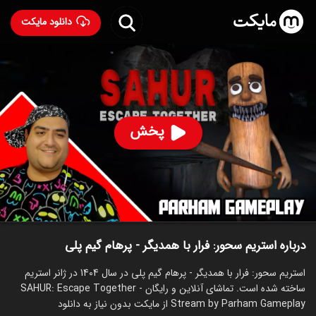
دانلود مایکت
استریم سحور: فرار با همدیگر - پرهام گیم پلی
ساخت 1404
92
۱۱۶
%
پرهام گیم پلی
پخش
ساخت ایران سال 1404
رده سنی ۱۳+
استریم
توضیحات
قسمت‌ها
سریال‌های مشابه
درباره استریم سحور: فرار با همدیگر - پرهام گیم پلی
استریم سحور: فرار با همدیگر - پرهام گیم پلی در سال 1404 در ژانر استریم
ساخته شده است. تماشای آنلاین و رایگان SAHUR: Escape Together -
Stream by Parham Gameplay از مایکت بدون نیاز به دانلود