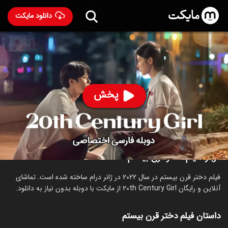
دانلود مایکت
فیلم دختر قرن بیستم با دوبله فارسی
- 20th Century Girl
2022
92
۷.۳
۷,۲۱۱
%
پخش
ساخت کره جنوبی سال 2022
رده سنی ۷+
کره‌ای
درام
عاشقانه
درباره فیلم دختر قرن بیستم
فیلم دختر قرن بیستم در سال 2022 در ژانر درام ساخته شده است. تماشای
آنلاین و رایگان 20th Century Girl از مایکت با دوبله بدون نیاز به دانلود.
داستان فیلم دختر قرن بیستم