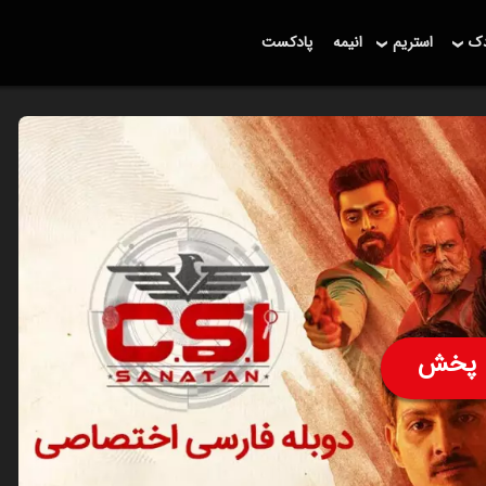
دک
استریم
انیمه
پادکست
پخش