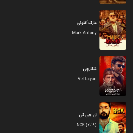
مارک آنتونی
Mark Antony
شکارچی
Vettaiyan
ان جی کی
NGK (2019)