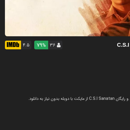
79
۴.۵
۳۶
%