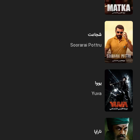
شجاعت
Soorarai Pottru
یووا
Yuva
ناراپا