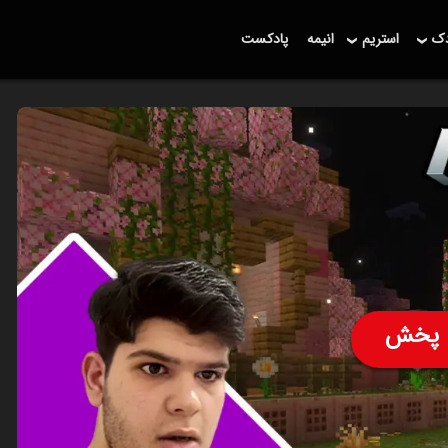
دک
استریم
انیمه
پادکست
پخش