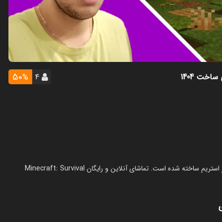
50
ساخت 1404
۴
%
استریم ماینکرفت: سروایول نایت‌کرفت - مهرداد ال‌دی در سال 1404 در ژانر استریم ساخته شده است. تماشای آنلاین و رایگان Minecraft: Survival