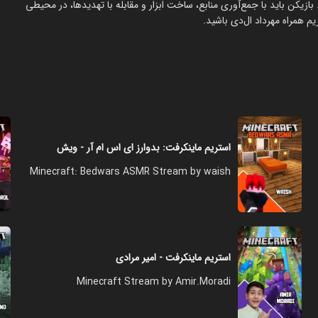
بازیکن باید با جمع‌آوری منابع، ساخت ابزار و مقابله با تهدیدها، در محیطی
یم همراه مهرداد ال‌دی باشید.
استریم ماینکرفت: بدوارز ای اس ام آر - ویش
Minecraft: Bedwars ASMR Stream by waish
استریم ماینکرفت - امیر مرادی
Minecraft Stream by Amir.Moradi