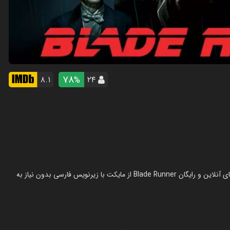
78
۸.۱
۲۴
%
فیلم بلید رانر (تیغ رو) در سال 1982 در ژانر اکشن ساخته شده است. تماشای آنلاین و رایگان Blade Runner از مایکت با زیرنویس فارسی بدون نیاز به