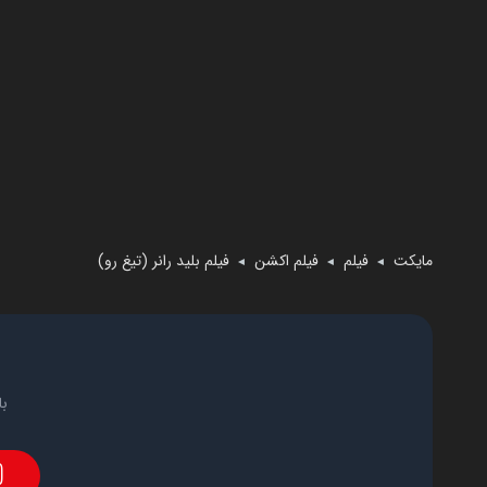
مایکت
فیلم
فیلم اکشن
فیلم بلید رانر (تیغ رو)
◄
◄
◄
با