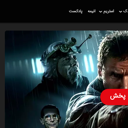
دک
استریم
انیمه
پادکست
پخش