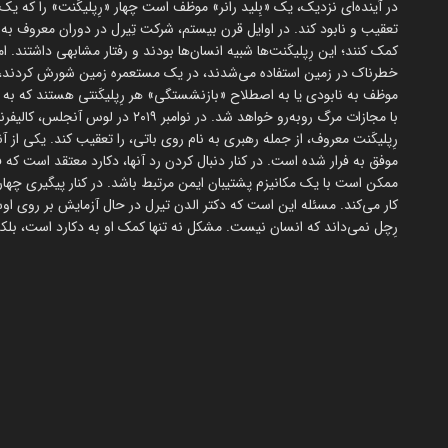
در آینده‌ای نزدیک، یک «بِلید رانر» موظف است چهار «رِپلیکَنت» را که یک س
تعقیب و نابود کند. در اوایل قرن بیستم، شرکت تِیرل در دوران معروف به «
خطرناک در زمین استفاده می‌شدند، در یک مستعمره زمین شورش کردند، وجو
موظف به نابودی یا به اصطلاح «بازنشستگی» هر رِپلیکَنتی هستند که به ز
با مجازات مرگ روبه‌رو خواهد شد. در 
رِپلیکَنت معروف، از جمله رهبری به نام روی باتی، را تعقیب کند. یکی از آ
موفق به فرار شده است. در کنار دنبال کردن رد آنها، دکارد معتقد است که 
ممکن است با یک مکانیزم پشتیبان ایمن مرتبط باشد. در کنار پیگیری چهار ر
کار می‌کند. مسئله این است که دکتر الدن تیرل در حال آزمایش بر روی اوست
رِچل نمی‌داند که انسان نیست. مشکل نه تنها کمک او به دکارد است، بل