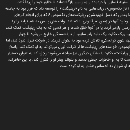
فینه فضایی را دزدیده و به زمین بازگشته‌اند تا خالق خود را پیدا کنند،
فاز نکسوس»، ربات‌هایی به نام «رِپلیکَنت» را توسعه داد که قرار بود به جامعه
کمک کنند؛ این رِپلیکَنت‌ها شبیه انسان‌ها بودند و رفتار مشابهی داشتند. اما زمانی که نسل فوق‌بشری رِپلیکَنت‌های نکسوس ۶ که برای انجام کارهای
د آنها در زمین غیرقانونی اعلام شد. واحدهای پلیس به نام «بِلید رانر»
مین بازمی‌گردد یا در آنجا خلق شده، و هر کسی که به یک رِپلیکَنت کمک کند،
نوامبر ۲۰۱۹ در لوس آنجلس، کالیفرنیا، ریک دکارد، یک بلید رانر سابق، از بازنشستگی خارج می‌شود تا چهار
نها، لئون کوالسکی، تلاش کرده بود به عنوان کارمند در شرکت تیرل نفوذ کند، اما
فهمیدن خواسته‌های رِپلیکَنت‌ها از شرکت تیرل می‌تواند به او کمک کند. پاسخ
ِپلیکَنت، دکارد با مشکل دیگری نیز مواجه می‌شود: رِچل، که به عنوان دستیار
 تا به او خاطرات جعلی بدهد و بتواند بهتر او را کنترل کند. با این خاطرات،
که او شروع به احساس عشق به او کرده است.