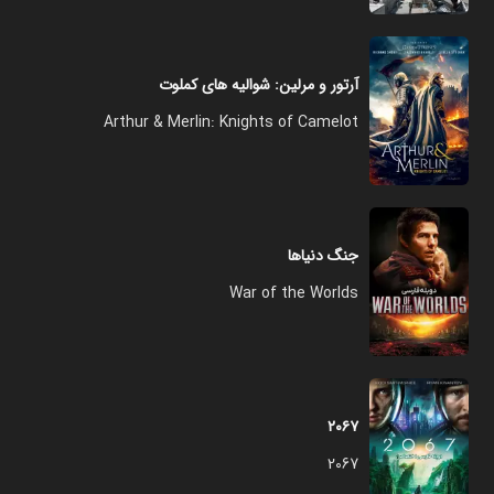
آرتور و مرلین: شوالیه های کملوت
Arthur & Merlin: Knights of Camelot
جنگ دنیاها
War of the Worlds
۲۰۶۷
2067