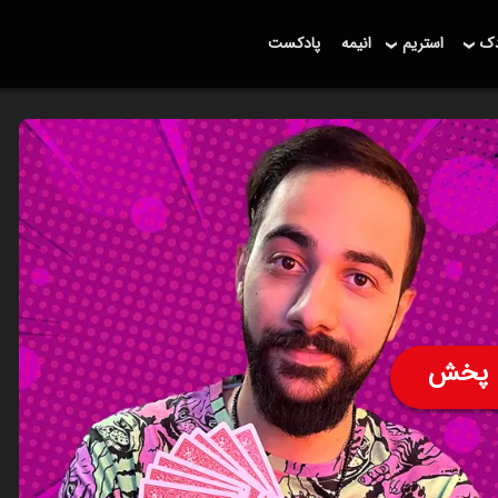
دک
استریم
انیمه
پادکست
پخش