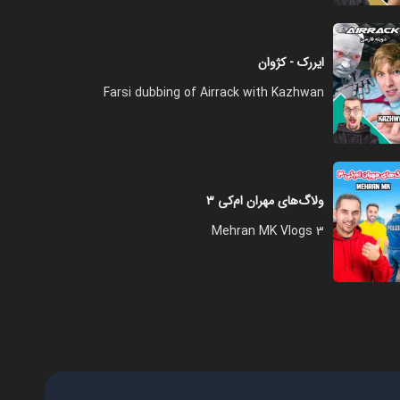
فصل ۱ - خفن‌ترین شعبده با
پیشگویی عجیب
ایررک - کژوان
۱۹:۰۰
Farsi dubbing of Airrack with Kazhwan
فصل ۱ - حرکات نمایشی با پاسور
بزن
۰۸:۰۰
ولاگ‌های مهران‌ ام‌کی ۳
3 Mehran MK Vlogs
فصل ۱ - آموزش شعبده با پاسور
وذهن خوانی عجیب
۱۴:۰۰
فصل ۱ - پاسور کتان بهتره یا
پلاستیکی؟
۱۳:۰۰