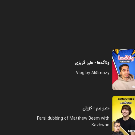
فصل ۱ - خفن‌ترین شعبده بازی با
اختلاف همینه
۱۳:۰۰
فصل ۱ - ترفند پاسور
ولاگ‌ها - علی گریزی
۰۸:۰۰
Vlog by AliGreazy
فصل ۱ - شعبده بازی یا تقلب با
پاسور؟
۱۰:۰۰
متیو بیم - کژوان
فصل ۱ - راحت‌ترین شعبده بازی
Farsi dubbing of Matthew Beem with
دنیا
Kazhwan
۰۷:۰۰