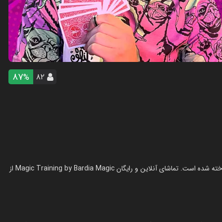
87
۸۲
%
سریال آموزش شعبده بازی - بردیا مجیک در سال 1403 در ژانر آموزشی ساخته شده است. تماشای آنلاین و رایگان Magic Training by Bardia Magic از