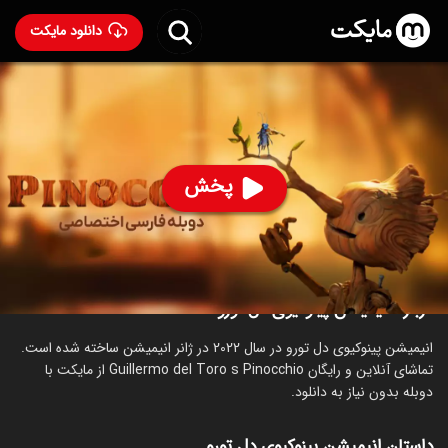
دانلود مایکت
انیمیشن پینوکیوی دل تورو با دوبله فارسی
- Guillermo del
Toro's Pinocchio 2022
80
۷.۶
۴۴۱
%
پخش
ساخت آمریکا سال 2022
رده سنی ۷+
انیمیشن
درام
خانوادگی
درباره انیمیشن پینوکیوی دل تورو
انیمیشن پینوکیوی دل تورو در سال 2022 در ژانر انیمیشن ساخته شده است.
تماشای آنلاین و رایگان Guillermo del Toro s Pinocchio از مایکت با
دوبله بدون نیاز به دانلود.
داستان انیمیشن پینوکیوی دل تورو