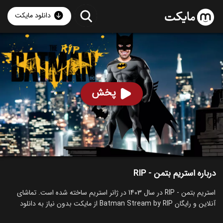
دانلود مایکت
استریم بتمن - RIP
ساخت 1403
94
۲۰۴
%
RIP
پخش
ساخت ایران سال 1403
رده سنی ۱۳+
استریم
توضیحات
قسمت‌ها
سریال‌های مشابه
درباره استریم بتمن - RIP
استریم بتمن - RIP در سال 1403 در ژانر استریم ساخته شده است. تماشای
آنلاین و رایگان Batman Stream by RIP از مایکت بدون نیاز به دانلود