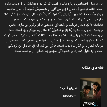
این داستان احساسی درباره مادری است که فرزند و عشقش را از دست داده
است. آناند کیشور (با بازی آجی دیوگان) و همسرش کاویتا (با بازی ماحیم
چودری) و دخترشان نِهَا (با بازی آکشیتا گارود) در دهلی نو، هند، زندگی شاد
و آرامی را می‌گذرانند. اما این آرامش با ورود یک زن مرموز که به طور
مخفیانه با نِهَا دیدار می‌کند و رابطه‌ای صمیمی با او برقرار می‌سازد، مختل
می‌شود. این زن، نندیتا (با بازی کاجول) که مادر بیولوژیکی نِهَا است، تنها
می‌خواهد دخترش را ببیند. تنش داستان با ملاقات آناند و نندیتا بالا می‌گیرد؛
نندیتا دختری است که او چند سال پیش در شرایطی عجیبی شب صمیمی را
در یک قطار با او گذرانده بود. نندیتا فاش می‌کند که نِهَا حاصل آن نزدیکی
است و به دلیل فشارهای خانوادگی مجبور به جدایی از او شده است.
فیلم‌های مشابه
ضربان قلب ۲
Dhadak 2