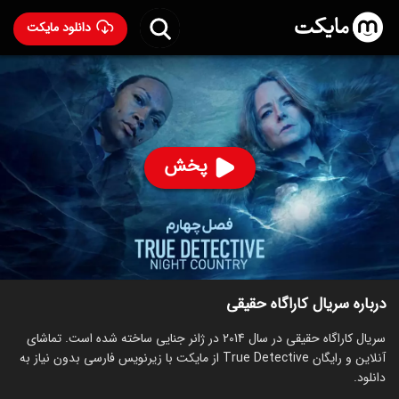
دانلود مایکت
سریال کاراگاه حقیقی
- True Detective 2014
88
۸.۹
۷۰
%
پخش
ساخت آمریکا سال 2014
رده سنی ۱۸+
سریال
جنایی
درام
توضیحات
قسمت‌ها
سریال‌های مشابه
درباره سریال کاراگاه حقیقی
سریال کاراگاه حقیقی در سال 2014 در ژانر جنایی ساخته شده است. تماشای
آنلاین و رایگان True Detective از مایکت با زیرنویس فارسی بدون نیاز به
دانلود.