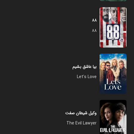
۸۸
88
بیا عاشق بشیم
Let's Love
وکیل شیطان صفت
The Evil Lawyer