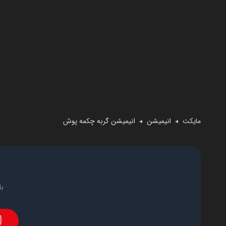
مایکت
انیمیشن
انیمیشن گربه چکمه پوش
◄
◄
با