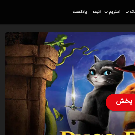
دک
استریم
انیمه
پادکست
پخش