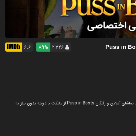
89
۶.۶
۲,۳۲۶
%
انیمیشن گربه چکمه پوش در سال 2011 در ژانر انیمیشن ساخته شده است. تماشای آنلاین و رایگان Puss in Boots از مایکت با دوبله بدون نیاز به