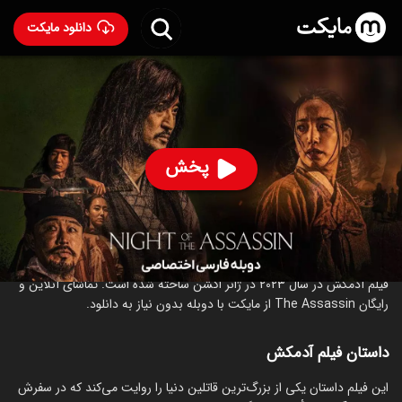
دانلود مایکت
فیلم آدمکش با دوبله فارسی
- The Assassin 2023
87
۵.۴
۳۰۹
%
پخش
ساخت کره جنوبی سال 2023
رده سنی ۱۸+
کره‌ای
اکشن
ماجراجویی
درباره فیلم آدمکش
فیلم آدمکش در سال 2023 در ژانر اکشن ساخته شده است. تماشای آنلاین و
رایگان The Assassin از مایکت با دوبله بدون نیاز به دانلود.
داستان فیلم آدمکش
این فیلم داستان یکی از بزرگ‌ترین قاتلین دنیا را روایت می‌کند که در سفرش