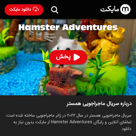
دانلود مایکت
سریال ماجراجویی همستر
- Hamster Adventures 2022
90
۱۶۷
%
پخش
ساخت آمریکا سال 2022
رده سنی ۷+
سریال
ماجراجویی
کمدی
توضیحات
قسمت‌ها
سریال‌های مشابه
درباره سریال ماجراجویی همستر
سریال ماجراجویی همستر در سال 2022 در ژانر ماجراجویی ساخته شده است.
تماشای آنلاین و رایگان Hamster Adventures از مایکت بدون نیاز به
دانلود.