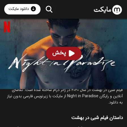
دانلود مایکت
فیلم شبی در بهشت
- Night in Paradise 2020
85
۶.۸
۵۷
%
پخش
ساخت کره جنوبی سال 2020
رده سنی ۱۳+
کره‌ای
درام
درباره فیلم شبی در بهشت
فیلم شبی در بهشت در سال 2020 در ژانر درام ساخته شده است. تماشای
آنلاین و رایگان Night in Paradise از مایکت با زیرنویس فارسی بدون نیاز
به دانلود.
داستان فیلم شبی در بهشت