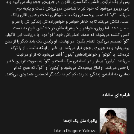
پس از یک تراژدی خشن، گنگستری ناتوان در جزیره‌ی ججو پناه می‌گیرد و با
زنی روبرو می‌شود که خود نیز با شیاطین درونی‌اش دست و پنجه نرم
می‌کند. "گو" که عضو برجسته‌ی یک باند تبهکاری تحت رهبری آقای یانگ
است، تلاش می‌کند تا به خاطر خواهر و خواهرزاده‌اش زندگی‌اش را سر و
سامان دهد. اما روزی، خواهر و خواهرزاده‌اش در حادثه‌ای شوم به دست
کسی کشته می‌شوند که هدف اصلی‌اش خود "گو" بود. با دریافت این ناگوار،
"گو" تصمیم می‌گیرد انتقام بگیرد. در نهایت، او رئیس یک باند دیگر را از میان
برمی‌دارد و به جزیره‌ی ججو فرار می‌کند. بی‌خبر از اینکه باندش او را ترک
کرده‌اند، با "کوتو" و خواهرزاده‌اش "یئون" آشنا می‌شود که از او مراقبت
می‌کنند. "یئون" بیمار و در آستانه‌ی مرگ است و "گو" به صورت غریزی خطر
را حس می‌کند. اوضاع پیچیده‌تر می‌شود و "یئون" و "گو"، که هیچ کدام
تمایلی به ادامه‌ی زندگی ندارند، کم کم به یکدیگر احساس همدردی می‌کنند.
فیلم‌های مشابه
یاکوزا: مثل یک اژدها
Like a Dragon: Yakuza