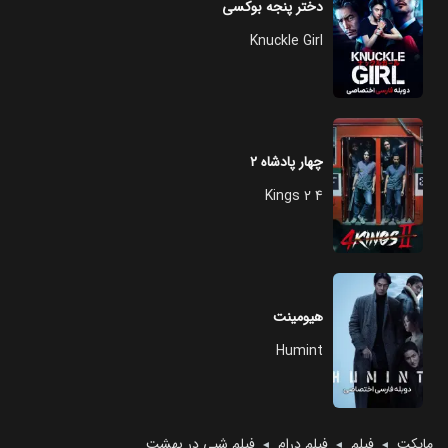
دختر پنجه بوکسی
Knuckle Girl
چهار پادشاه ۲
4 Kings 2
هیومینت
Humint
مایکت
فیلم
فیلم درام
فیلم شبی در بهشت
◄
◄
◄