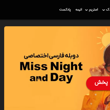
دک
استریم
انیمه
پادکست
پخش