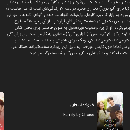
یک کمدی عاشقانه تلخ و شیرین درباره زنی که به طور معجزه‌آسا بین دهه ۲۰ و ۵۰ زندگی‌اش جابجا می‌شود و به عنوان کارآموز در دادسرا مشغول به کار
می‌شود، در میانه دو نسل و یک رئیس سخت‌گیر قرار می‌گیرد. "لی جین" (با بازی "لی یون") یک زن مجرد در دهه ۲۰ زندگی‌اش است که سال‌هاست در
ود به بازار کار، وی کارهای پاره‌وقت انجام می‌دهد و گواهی‌نامه‌های مهارتی
کسب می‌کند. یک روز وقتی صبح از خواب بیدار می‌شود، متوجه می‌شود که در بدن یک زن در دهه ۵۰ زندگی‌اش قرار دارد. از آن پس، هنگام طلوع
رمی‌گردد. او از این وضعیت غیرمعمول به عنوان فرصتی برای یافتن شغل
سئوهان" با نام "ایم سون" (با بازی "لی") مشغول به کار می‌شود. وی برای "کی
ر کار می‌کند، کار می‌کند. کی اونگ مردی باهوش و جذاب است، اما دقت و
ی‌اش تماما حول کارش بچرخد. به دلیل این رویکرد سخت‌گیرانه، همکارانش
استخدام کند و به گونه‌ای با "لی جین" در شب‌ها درگیر می‌شود.
خانواده انتخابی
Family by Choice