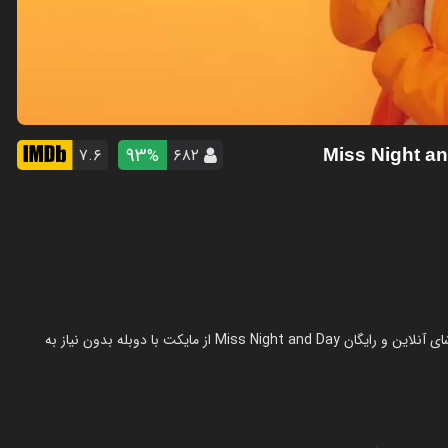
93
۷.۶
۶۸۲
%
سریال خانم شب و روز در سال 2024 در ژانر کمدی ساخته شده است. تماشای آنلاین و رایگان Miss Night and Day از مایکت با دوبله بدون نیاز به