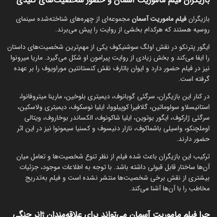
بازیگران فیلم ماموریت آسمان و حضور شخصیت‌های کلیدی
بازیگران
فیلم ماموریت آسمان
مجموعه‌ای از چهره‌های شناخته‌شده سینمای
روسیه هستند که هرکدام بخشی از روایت را پیش می‌برند.
ایگور پترنکو در نقش اولگ سوشنیکوف یکی از مهم‌ترین شخصیت‌های داستان
را ایفا می‌کند و بخش زیادی از روایت پیرامون او شکل می‌گیرد. ماریا میرونوا
نیز در فیلم حضور دارد و ایوان باتارف نقش کنستانتین موراویوف را بر عهده
گرفته است.
در کنار این بازیگران، سرگئی گوبانوف، دیمیتری بلوخین، مارینا میتروفانوا،
استانیسلاو سولوماتین، گلافیرا کوپیلووا، ایلیا نوسکوف، دیمیتری ولاسکین،
سرگئی ژارکوف، ایگور بوتوین، ایلیا شاکونوف، الکساندر بوخاروف، ویتالی
اوملچنکو، واسیلی باشماکوف، نازار دنیسوف و کسنیا سیمونوا نیز در این اثر
حضور دارند.
ترکیب این بازیگران باعث شده فیلم از نظر تنوع شخصیت‌ها و تعامل میان
آن‌ها ساختار قابل قبولی داشته باشد. با توجه به اطلاعات موجود، جزئیات
بیشتری از نقش برخی شخصیت‌ها منتشر نشده است و فیلم به‌تدریج
مخاطب را با آن‌ها آشنا می‌کند.
چرا فیلم ماموریت آسمان می‌تواند برای علاقه‌مندان ژانر جنگی