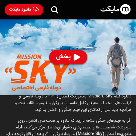
دانلود مایکت
فیلم ماموریت آسمان با دوبله فارسی
- Mission: Sky 2021
92
۵.۸
۱۵
%
پخش
ساخت روسیه سال 2021
رده سنی ۱۳+
اکشن
درام
درباره فیلم ماموریت آسمان
دانلود فیلم Mission: Sky (ماموریت آسمان) 2021 با دوبله فارسی و
کیفیت‌های مختلف. معرفی کامل داستان، بازیگران، فروش، نقاط قوت و
هرآنچه باید قبل از تماشای این فیلم جنگی و اکشن بدانید.
اگر به فیلم‌های جنگی علاقه دارید که علاوه بر صحنه‌های اکشن، روی
سرنوشت شخصیت‌ها و تصمیم‌های دشوار آن‌ها نیز تمرکز می‌کنند،
فیلم
ماموریت آسمان (Mission: Sky)
می‌تواند یکی از گزینه‌های قابل توجه برای