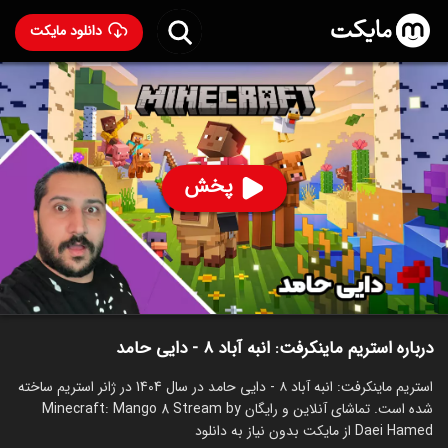
دانلود مایکت
استریم ماینکرفت: انبه آباد ۸ - دایی حامد
ساخت 1404
98
۶۸
%
دایی حامد
پخش
ساخت ایران سال 1404
رده سنی ۱۳+
استریم
توضیحات
قسمت‌ها
سریال‌های مشابه
درباره استریم ماینکرفت: انبه آباد ۸ - دایی حامد
استریم ماینکرفت: انبه آباد ۸ - دایی حامد در سال 1404 در ژانر استریم ساخته
شده است. تماشای آنلاین و رایگان Minecraft: Mango 8 Stream by
Daei Hamed از مایکت بدون نیاز به دانلود