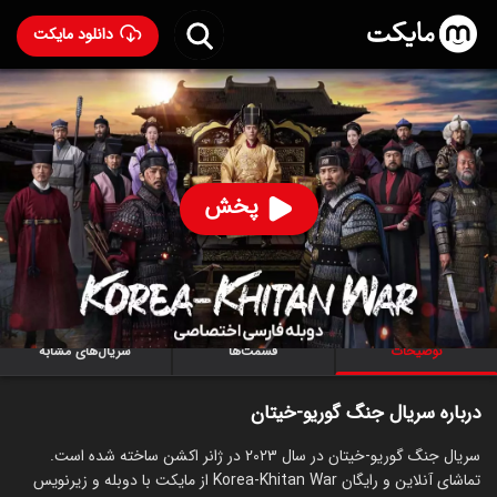
دانلود مایکت
سریال جنگ گوریو-خیتان با دوبله فارسی
- Korea-Khitan
War 2023
91
۸.۲
۳۰۱
%
پخش
ساخت کره جنوبی سال 2023
رده سنی ۱۸+
کره‌ای
سریال
اکشن
توضیحات
قسمت‌ها
سریال‌های مشابه
درباره سریال جنگ گوریو-خیتان
سریال جنگ گوریو-خیتان در سال 2023 در ژانر اکشن ساخته شده است.
تماشای آنلاین و رایگان Korea-Khitan War از مایکت با دوبله و زیرنویس