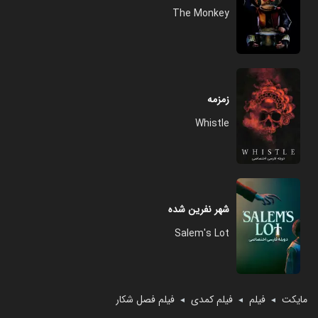
The Monkey
زمزمه
Whistle
شهر نفرین شده
Salem's Lot
مایکت
فیلم
فیلم کمدی
فیلم فصل شکار
◄
◄
◄