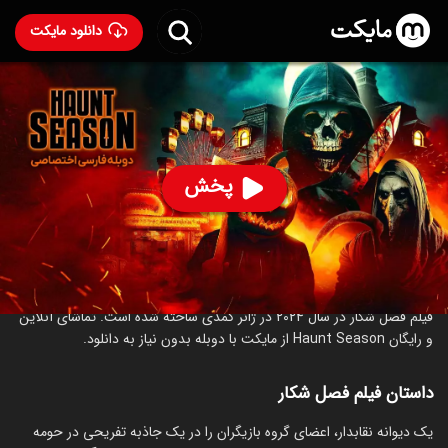
دانلود مایکت
فیلم فصل شکار با دوبله فارسی
- Haunt Season 2024
77
۴.۹
۳۳۸
%
پخش
ساخت آمریکا سال 2024
رده سنی ۱۸+
کمدی
ترسناک
درباره فیلم فصل شکار
فیلم فصل شکار در سال 2024 در ژانر کمدی ساخته شده است. تماشای آنلاین
و رایگان Haunt Season از مایکت با دوبله بدون نیاز به دانلود.
داستان فیلم فصل شکار
یک دیوانه نقابدار، اعضای گروه بازیگران را در یک جاذبه تفریحی در حومه