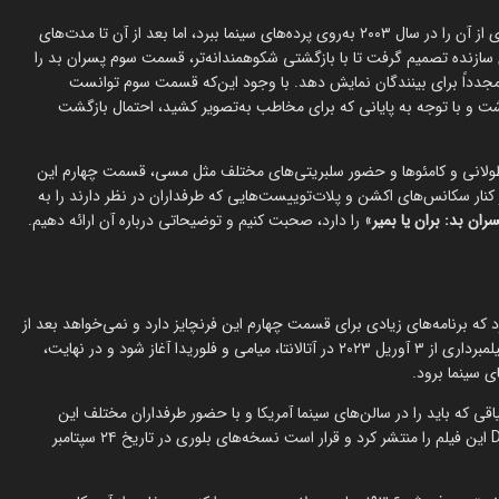
پس از اکران قسمت اول در سال ۱۹۹۵، تیم سازنده تصمیم گرفت تا دنباله‌ای از آن را در سال ۲۰۰۳ به‌روی پرده‌های سینما ببرد، اما بعد از آن تا مدت‌های
ی سازنده تصمیم گرفت تا با بازگشتی شکوهمندانه‌تر، قسمت سوم پسران بد را
دل‌نشین را مجدداً برای بینندگان نمایش دهد. با وجود این‌که قسمت سوم توانست
ت و با توجه به پایانی که برای مخاطب به‌تصویر کشید، احتمال بازگشت
 طولانی و کامئوها و حضور سلبریتی‌های مختلف مثل مسی، قسمت چهارم این
ز خود را در کنار سکانس‌های اکشن و پلات‌توییست‌هایی که طرفداران در نظر دارند را به
ران بد: بران یا بمیر
» را دارد، صحبت کنیم و توضیحاتی درباره آن ارائه دهیم.
که برنامه‌های زیادی برای قسمت چهارم این فرنچایز دارد و نمی‌خواهد بعد از
بازگشت طولانی‌مدت، پروژه را به اتمام برساند. این موضوع باعث شد تا فیلمبرداری از ۳ آوریل ۲۰۲۳ در آتالانتا، میامی و فلوریدا آغاز شود و در نهایت،
تا شور و اشتیاقی که باید را در سالن‌های سینما آمریکا و با حضور طرفداران مختلف این
فرنچایز، پدید آورد. سونی در نهایت در تاریخ ۲۳ جولای نسخه Digital HD این فیلم را منتشر کرد و قرار است نسخه‌های بلوری در تاریخ ۲۴ سپتامبر