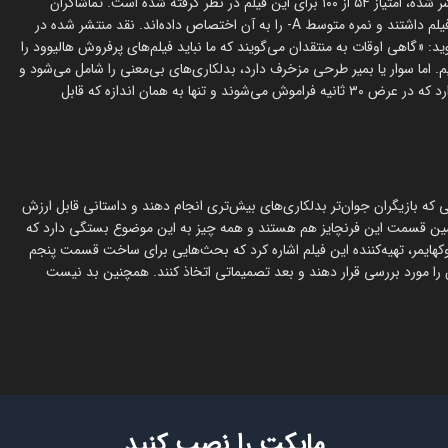
در متاکریتیک، نظرات تا حدودی سخت‌گیرانه‌تر بوده و از بین ۵۰ نقد منتشر شده، امتیاز ۵۴ از ۱۰۰ برای این فیلم در نظر گرفته شده است. تماشاگران
حاضر در سینما اما در سایت CinemaScore رضایت خوبی نسبت‌به این فیلم داشتند و نمره متوسط A- را به آن اختصاص داده‌اند. نقد منتشر شده در
وید: «گاهی اوقات به منتقدان می‌گویند که ما نباید فیلم‌های پرفروش هالیوود را
م. اما سوار یا بمیر طرحی مزخرف دارد، بدلکاری‌های بی‌معنی را شامل می‌شود و
منطق درونی‌ای در آن نمی‌بینیم. موقعیت‌های استرس‌زا و اکشنی وجود دارد که در عرض ۳۰ ثانیه فراموش می‌شوند و تنها به همان اندازه که قابل
تا زمانی که بازیگران جوان‌تر بدلکاری‌های بیش‌تری انجام دهند و داستانی قابل ارزش
جمین قسمت این فرنچایز هم هستند و همه چیز به این موضوع بستگی دارد که
 قسمت جدیدی ببینند یا نه. در ۱۱ ژوئن، جری بروکهایمر، تهیه‌کننده این فیلم اشاره کرد که بحث‌هایی برای ساخت قسمت پنجم
را مورد بررسی قرار دهند و بعد تصمیماتی اتخاذ کنند. همچنین بد نیست
مایکت را نصب کنید