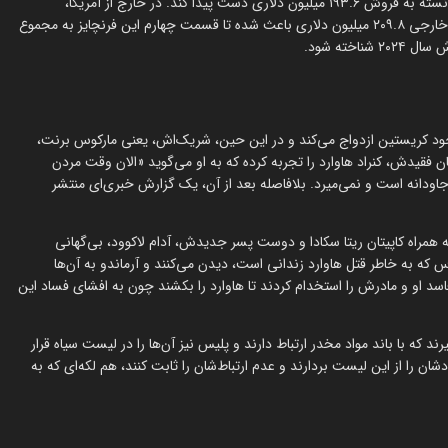
پسران بد ۴ در گیشه خانگی عملکرد خوبی را به خود اختصاص داده و توانسته به فروش ۱۹۳.۶ میلیون دلاری دست پیدا کند. در خارج از آمریکا،
وضعیت پسران بد: بران یا بمیر با اختلاف بسیار کمی، بهتر بوده و فروش خارجی ۲۰۹.۸ میلیون دلاری باعث شده تا قسمت چهارم این فرنچایز به مجموع
ت خود کریستین ازدواج می‌کند و در این حین، شریک‌اش، یعنی مارکوس برنت،
ن فقیدش، کنراد هاوارد را تجربه کرده که به او می‌گوید «الان وقت مردن
جاودانه است و نمی‌میرد. بلافاصله بعد از آن، یک گزارش خبری‌ای منتشر
ه همراه کاپیتان ریتا سکادا و دوست پسر جدیدش، آدام لاکوود، بی‌گهانی
اس که به خاطر قتل هاوارد زندانی است، دیدن می‌کنند و آرماندو به آن‌ها
اسد او و مادرش را استخدام کردند تا هاوارد را بکشند چون به افشای فساد این
 که با باند مواد مخدر ارتباط دارند و پلیس نیز آن‌ها را در لیست سیاه قرار
ن را از این لیست بردارند و عدم ارتباط‌شان را ثابت کنند، هم لکه‌ای که به