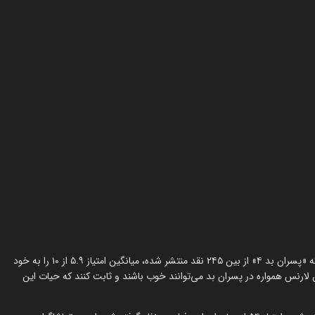
در راتن تومیتوز، نظرات را می‌توان با واژه «تقریباً خوب» توصیف کرد، چراکه «پسران بد ۴» از بین ۲۴۵ نقد منتشر شده، میانگین امتیاز ۵.۹ از ۱۰ را به خود
لارنس همواره در پسران بد می‌توانند خوب باشند و ثابت کنند که حیات این