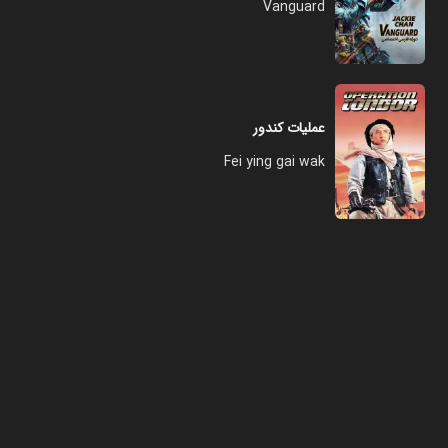
Vanguard
عملیات کندور
Fei ying gai wak