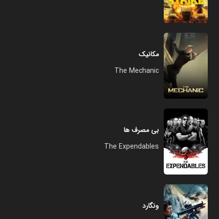
مکانیک
The Mechanic
بی مصرف ها
The Expendables
ونگارد