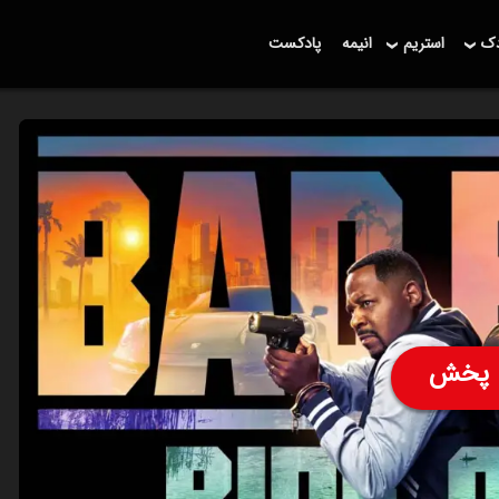
دک
استریم
انیمه
پادکست
پخش