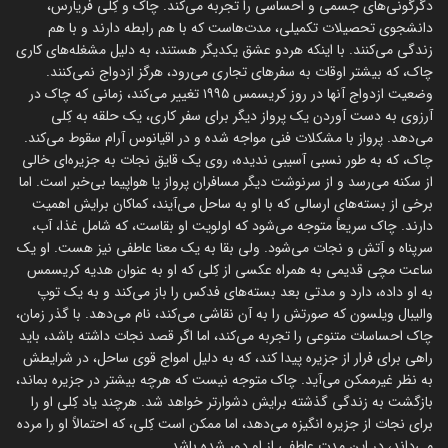
دگرگونی‌های جسمی و احساسی را تجربه می‌کند. چاک و کِلی فریارس،
دانشجوی تحصیلات تکمیلی، مدت‌هاست که با هم رابطه دارند و با هم
زندگی می‌کنند. با اینکه هردو عشق یکدیگر هستند، به دلیل مشغله‌های کاری
چاک، که بیشتر اوقات به سفرهای تجاری می‌رود، هرگز ازدواج نمی‌کنند.
وضعیت ازدواج آنها در روز کریسمس ۱۹۹۵ تغییر می‌کند، زمانی که چاک در
آرزوی به دست آوردن یک پرواز دیگر برای سفر کاری، یک حلقه به کِلی
می‌دهد. پرواز با مشکلات فنی مواجه شده و در اقیانوس آرام سقوط می‌کند.
چاک، که به طور نسبی آسیبی ندیده، روی یک قایق نجات به جزیره‌ای خالی
از سکنه می‌رسد و از سرنوشت دیگر مسافران پرواز یا هواپیما بی‌خبر است. اما
برخی از بسته‌های ارسالی که با او به ساحل می‌آیند، کماکان برایش اهمیت
دارند. چاک سریعاً متوجه می‌شود که اولویت او بقاست، که شامل غذا، آب،
سرپناه و آتش و نجات می‌شود. ولی بقا به یک معنا عاطفی نیز هست. او یک
ساعت مچی قدیمی به همراه عکسی از کِلی که او به عنوان هدیه کریسمس
به او داده، دارد و مدتی بعد بسته‌های فدکس را باز می‌کند و به یک توپ
والیبال ویلسون که صورتش را به آن نقاشی می‌کند، نام می‌دهد. با گذر زمان،
چاک احساسات متنوعی را تجربه می‌کند، اما اگر قصد نجات داشته باشد، باید
راهی برای فرار از جزیره پیدا کند، که به دلیل امواج قوی ساحل، در شرایطش
به نظر غیرممکن می‌آید. چاک متوجه نیست که هرچه بیشتر در جزیره بماند،
بازگشت به زندگی گذشته برایش دشوارتر خواهد شد. هرچند یاد کِلی او را
برای نجات از جزیره انگیزه می‌دهد، اما ممکن است کِلی، که احتمالاً او را مرده
می‌داند، در این مدت عاطفی از او دور شده باشد.