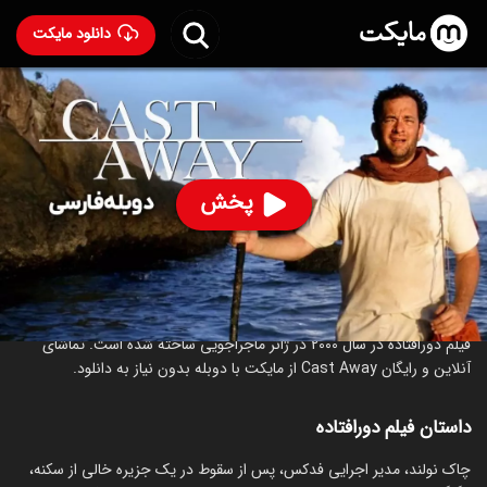
دانلود مایکت
فیلم دورافتاده با دوبله فارسی
- Cast Away 2000
91
۷.۸
۱۷۲
%
پخش
ساخت آمریکا سال 2000
رده سنی ۱۳+
ماجراجویی
درام
عاشقانه
درباره فیلم دورافتاده
فیلم دورافتاده در سال 2000 در ژانر ماجراجویی ساخته شده است. تماشای
آنلاین و رایگان Cast Away از مایکت با دوبله بدون نیاز به دانلود.
داستان فیلم دورافتاده
چاک نولند، مدیر اجرایی فدکس، پس از سقوط در یک جزیره خالی از سکنه،