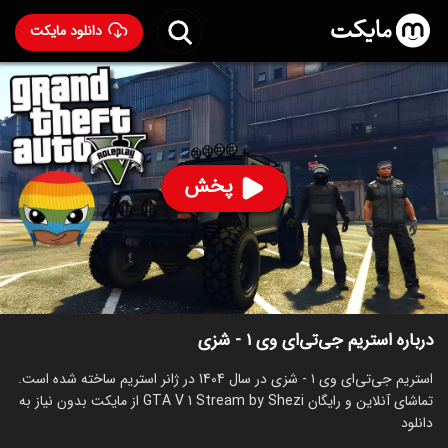
دانلود مایکت
استریم جی‌تی‌ای وی ۱ - شزی
ساخت 1404
65
۱۱۶
%
پخش
ساخت ایران سال 1404
رده سنی ۱۳+
استریم
توضیحات
قسمت‌ها
سریال‌های مشابه
درباره استریم جی‌تی‌ای وی ۱ - شزی
استریم جی‌تی‌ای وی ۱ - شزی در سال 1404 در ژانر استریم ساخته شده است.
تماشای آنلاین و رایگان GTA V 1 Stream by Shezi از مایکت بدون نیاز به
دانلود