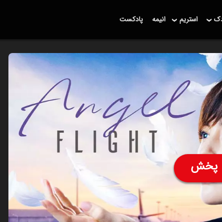
دک
استریم
انیمه
پادکست
پخش