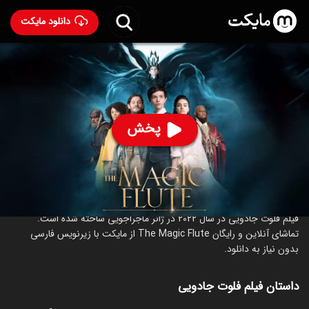
دانلود مایکت
فیلم فلوت جادویی
- The Magic Flute 2022
65
۵.۷
۲۲۳
%
پخش
ساخت آلمان سال 2022
رده سنی ۱۳+
ماجراجویی
درباره فیلم فلوت جادویی
فیلم فلوت جادویی در سال 2022 در ژانر ماجراجویی ساخته شده است.
تماشای آنلاین و رایگان The Magic Flute از مایکت با زیرنویس فارسی
بدون نیاز به دانلود.
داستان فیلم فلوت جادویی