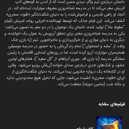
داستان درباره‌ی تیم واکر، مردی مسن است که از لندن به کوه‌های آلپ
اتریش سفر می‌کند تا در مدرسه شبانه‌روزی معروف موتزارت ثبت‌نام کند. در
آنجا، او راهی قدیمی و فراموش‌شده را به دنیای شگفت‌انگیز «فلوت سحری»
کشف می‌کند. این فیلم جذاب که توسط تهیه‌کننده اجرایی رولند امریش (فیلم
"سقوط ماه") تولید شده، داستان یک نوجوان را در دو سفر به تصویر می‌کشد:
یکی به مدرسه شبانه‌روزی معتبر برای تحقق آرزویش به عنوان یک خواننده، و
دیگری به دنیای موازی پر از خیال‌پردازی و ماجراجویی. تیم (با بازی جک
ولف، از "سایه و استخوان") تمام زندگی‌اش را به حضور در مدرسه موسیقی
همه‌پسران موتزارت آرزو کرده است، اما در روزهای ابتدایی اقامتش با رئیس
سختگیر مدرسه (با بازی اف. موری آبراهام، از "گل سفید")، فشارهای اولین
عشق، و شک‌های جدی درباره‌ی صدای خوانندگی‌اش روبرو می‌شود. وقتی
او در کتابخانه یک دروازه جادویی پیدا می‌کند، به دنیای شگفت‌انگیزی از
اپرای «فلوت سحری» کشیده می‌شود، جایی که تخیل هیچ محدودیتی ندارد
و ملکه شب (سابین دویله) سلطنت می‌کند.
فیلم‌های مشابه