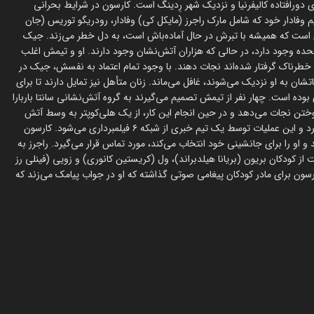
 دورافتاده کالیفرنیا و نزدیک شهر رِدینگ است. کارسون در شرایط بحرانی
یم وفادار خود که شامل مارک راجرز (مایکل کی) وفادار، رودریگو توریس (جان
ش است که همیشه با تبرش در حال آماده‌باش است، به دل خطر می‌زند. جیک
ا که تنها ۳۳۶ پرش‌کننده در ایالات متحده وجود دارد، در حالی که هزاران آتش‌نشان وجود دارند. او و تیمش اغلب
 خطرناک گرفتار شده‌اند نجات دهند. با وجود تمام اعتماد به نفسش، جیک در
 به او نزدیک می‌شوند، غافل می‌ماند. زنان متأهل نیز تمایل دارند تا برای
بوده است. چهار نفر از تیمش تصمیم می‌گیرند به گروه آتش‌نشانی سانتا باربارا
وختن نجات می‌دهد و در حین انجام این کار، از یک هلی‌کوپتر به وسط آتش
می‌پرید. وقتی زمان کافی نیست، او هر سه کودک را یکجا به بیرون می‌آورد و این عملیات توسط یک تیم خبری از شبکه ۶ فیلمبرداری می‌شود. کارسون
 او را برای جانشینی خود انتخاب می‌کند، مورد تماس قرار می‌گیرد. راجرز به
از کودکان بریون (بریانا هیلدبراند)، ول (کریستین کانوری) و زویی (فینلی رز
رسون برای مادر کودکان پیغامی صوتی گذاشته که او در جواب پیامک می‌زند که