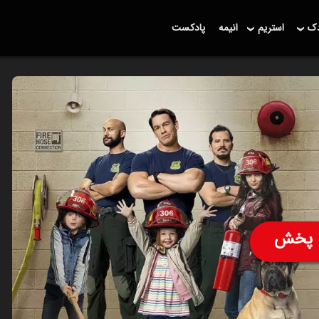
دک
استریم
انیمه
پادکست
پخش