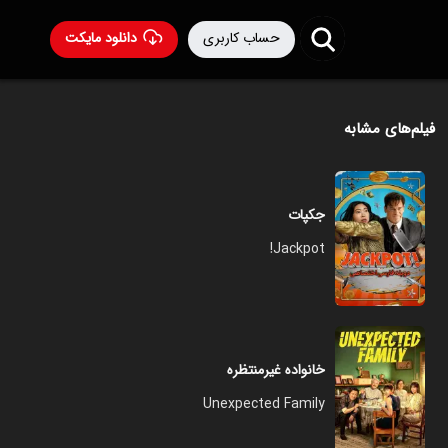
حساب کاربری
دانلود مایکت
فیلم‌های مشابه
جکپات
Jackpot!
خانواده غیرمنتظره
Unexpected Family