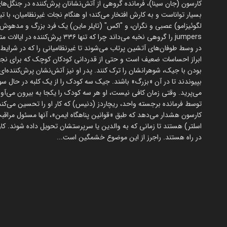
کارسون (جان سینا)، فرمانده گروهی از آتش‌نشانان پرش‌کننده در جنگل‌های
بسیار تواناست و به کارش افتخار می‌کند؛ او هنگام نجات غیرنظامیان، با ت
لگوئیزامو) عصبی و نگران، و "اکس" (تایلر ماین) یک فرد بزرگ و مدهو
jumpers را گروهی نخبه می‌داند چر
در وسط طوفان‌های آتشین پرتاب می‌شوند تا غیرنظامیانی را که در شرایط
ابراز احساسات ضعیف است و حتی از قدردانی کودکان کوچک که برای نجاتشان
بودن با جیک، شوهرانشان را ترک کنند. پدر او نیز آتش‌نشان پرش‌کننده‌ای 
بپیوندند تا در آن «بزرگ» باشند. جیک سه کودک را از یک کلبه در حال س
توسط فرمانده برجسته واحد، ریچاردز (دنیس) که کار او را تحسین می‌کند و
کارسون هشدار می‌دهد که طبق «قوانین پناهگاه ایمن»، آنها مسئول مراقبت 
اسلتر) هستند تا زمانی که به والدین یا سرپرستشان تحویل داده شوند. کا
در راه هستند. راجرز از این موضوع خشمگین است...