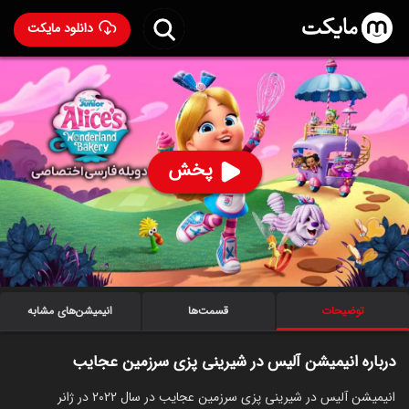
دانلود مایکت
انیمیشن آلیس در شیرینی پزی سرزمین عجایب با دوبله فارسی
- Alice's Wonderland Bakery 2022
85
۶.۲
۱,۴۸۴
%
پخش
ساخت آمریکا سال 2022
رده سنی ۳+
سریال
انیمیشن
اکشن
ماجراجویی
کمدی
خانوادگی
علمی‌تخیلی
توضیحات
قسمت‌ها
انیمیشن‌های مشابه
درباره انیمیشن آلیس در شیرینی پزی سرزمین عجایب
انیمیشن آلیس در شیرینی پزی سرزمین عجایب در سال 2022 در ژانر