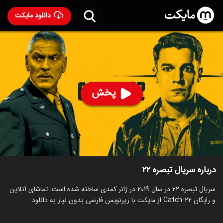
دانلود مایکت
سریال تبصره ۲۲
- Catch-22 2019
86
۷.۷
۱۷
%
پخش
ساخت آمریکا سال 2019
رده سنی ۱۸+
سریال
کمدی
جنایی
درام
توضیحات
قسمت‌ها
سریال‌های مشابه
درباره سریال تبصره ۲۲
سریال تبصره ۲۲ در سال 2019 در ژانر کمدی ساخته شده است. تماشای آنلاین
و رایگان Catch-22 از مایکت با زیرنویس فارسی بدون نیاز به دانلود.