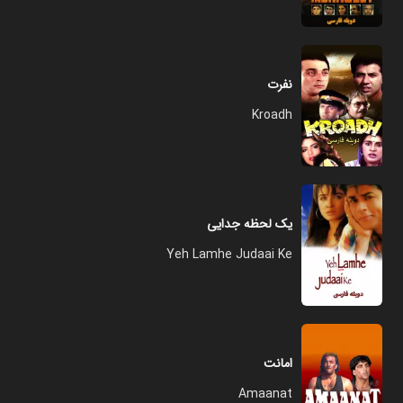
نفرت
Kroadh
یک لحظه جدایی
Yeh Lamhe Judaai Ke
امانت
Amaanat