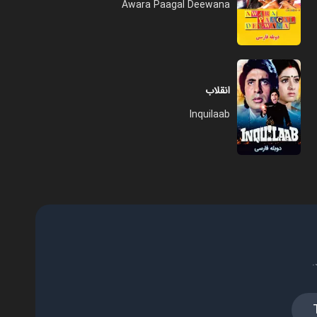
Awara Paagal Deewana
انقلاب
Inquilaab
.