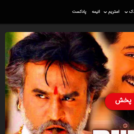
دک
استریم
انیمه
پادکست
پخش