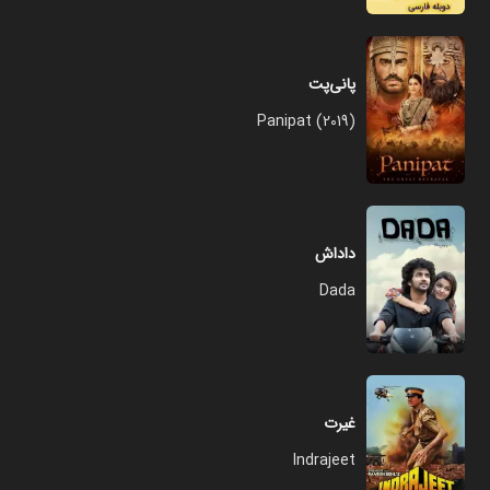
پانی‌پت
Panipat (2019)
داداش
Dada
غیرت
Indrajeet