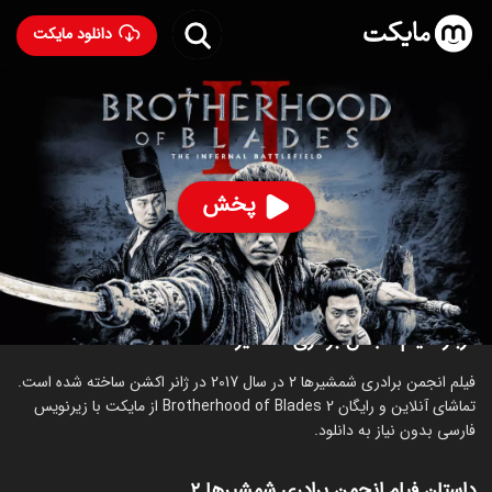
دانلود مایکت
فیلم انجمن برادری شمشیرها ۲
- Brotherhood of Blades 2
2017
84
۶.۶
۳۹
%
پخش
ساخت چین سال 2017
رده سنی ۱۸+
اکشن
ماجراجویی
درام
درباره فیلم انجمن برادری شمشیرها ۲
فیلم انجمن برادری شمشیرها ۲ در سال 2017 در ژانر اکشن ساخته شده است.
تماشای آنلاین و رایگان Brotherhood of Blades 2 از مایکت با زیرنویس
فارسی بدون نیاز به دانلود.
داستان فیلم انجمن برادری شمشیرها ۲