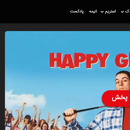
دک
استریم
انیمه
پادکست
پخش