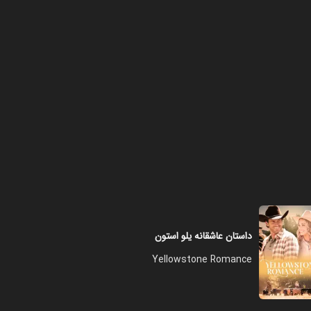
فصل ۱ - قسمت ۸ (قسمت آخر)
۴۹:۰۰
داستان عاشقانه یلو استون
Yellowstone Romance