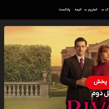
دک
استریم
انیمه
پادکست
پخش