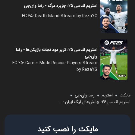
استریم اف‌سی ۲۵: جزیره مرگ - رضا وای‌جی
FC 25: Death Island Stream by RezaYG
استریم اف‌سی ۲۵: کریر مود نجات بازیکن‌ها - رضا
وای‌جی
FC 25: Career Mode Rescue Players Stream
by RezaYG
مایکت
استریم
رضا وای‌جی
◄
◄
◄
استریم اف‌سی ۲۶: چالش‌های لیگ ایران - رضا وای‌جی
مایکت را نصب کنید