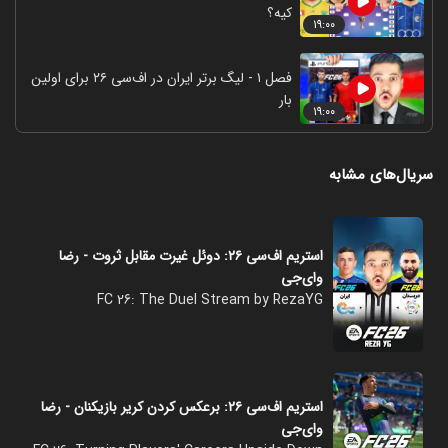
کیه؟
۱۹:۰۰
فصل ۱ - لیگ برتر ایران در اف‌سی ۲۶ برای اولین
بار
۱۹:۰۰
سریال‌های مشابه
استریم اف‌سی ۲۶: دوئل غیرت مقابل ثروت - رضا
وای‌جی
FC 26: The Duel Stream by RezaYG
استریم اف‌سی ۲۶: برعکس کردن کریر بازیکنان - رضا
وای‌جی