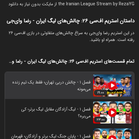
the Iranian League Stream by RezaYG از مایکت بدون نیاز به دانلود
داستان استریم اف‌سی ۲۶: چالش‌های لیگ ایران - رضا وای‌جی
‏در این استریم رضا وای‌جی به سراغ چالش‌های متفاوتی در بازی اف‌سی ۲۶
رفته است. همراه او باشید.
تمام قسمت‌های استریم اف‌سی ۲۶: چالش‌های لیگ ایران - رضا وای‌جی
فصل ۱ - چالش دربی تهران؛ فقط یک تیم زنده
می‌مونه
۱۹:۰۰
فصل ۱ - لیگ آزادگان مقابل لیگ برتر؛ کی
می‌بره؟
۲۳:۰۰
فصل ۱ - پایان جنگ لیگ برتر و آزادگان؛ قهرمان