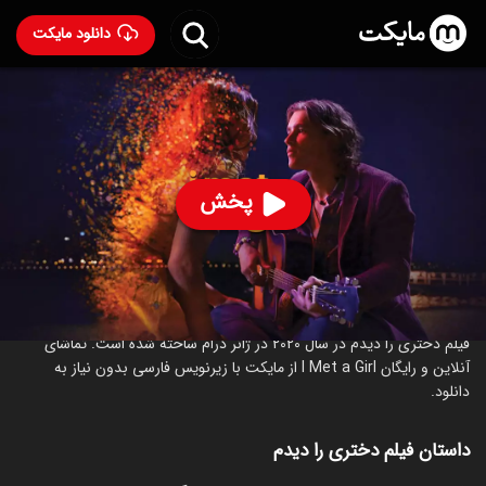
دانلود مایکت
فیلم دختری را دیدم
- I Met a Girl 2020
69
۶.۱
۱۴۳
%
پخش
ساخت استرالیا سال 2020
رده سنی ۱۸+
درام
عاشقانه
درباره فیلم دختری را دیدم
فیلم دختری را دیدم در سال 2020 در ژانر درام ساخته شده است. تماشای
آنلاین و رایگان I Met a Girl از مایکت با زیرنویس فارسی بدون نیاز به
دانلود.
داستان فیلم دختری را دیدم