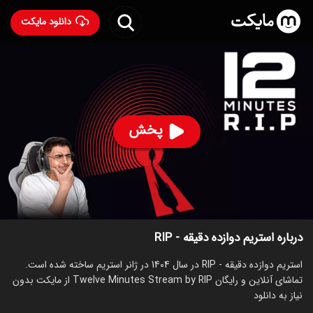
دانلود مایکت
استریم دوازده دقیقه - RIP
ساخت 1404
96
۲۷
%
پخش
ساخت ایران سال 1404
رده سنی ۱۸+
استریم
توضیحات
قسمت‌ها
سریال‌های مشابه
درباره استریم دوازده دقیقه - RIP
استریم دوازده دقیقه - RIP در سال 1404 در ژانر استریم ساخته شده است.
تماشای آنلاین و رایگان Twelve Minutes Stream by RIP از مایکت بدون
نیاز به دانلود