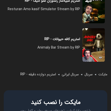
استریم شبیه‌ساز رستوران عمو کثیف - RIP
Resturan Amo kasif Simulator Stream by RIP
استریم کافه حیوانات - RIP
Animaly Bar Stream by RIP
مایکت
سریال
سریال ایرانی
استریم دوازده دقیقه - RIP
◄
◄
◄
مایکت را نصب کنید
با نصب اپلیکیشن، تجربه‌ای سریع، روان و کامل روی