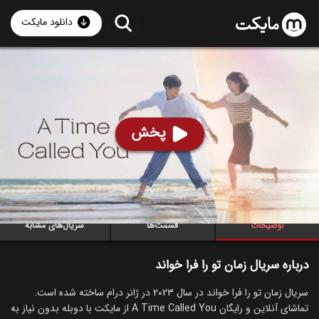
دانلود مایکت
سریال زمان تو را فرا خواند با دوبله فارسی
- A Time Called
You 2023
89
۷.۸
۲۹۴
%
پخش
ساخت کره جنوبی سال 2023
رده سنی ۱۳+
کره‌ای
سریال
درام
عاشقانه
توضیحات
قسمت‌ها
سریال‌های مشابه
درباره سریال زمان تو را فرا خواند
سریال زمان تو را فرا خواند در سال 2023 در ژانر درام ساخته شده است.
تماشای آنلاین و رایگان A Time Called You از مایکت با دوبله بدون نیاز به