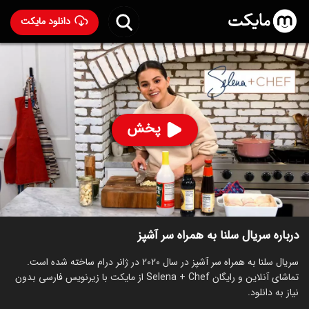
دانلود مایکت
سریال سلنا به همراه سر آشپز
- Selena + Chef 2020
86
۸.۴
۱۸۴
%
پخش
ساخت آمریکا سال 2020
رده سنی ۷+
سریال
درام
توضیحات
قسمت‌ها
سریال‌های مشابه
درباره سریال سلنا به همراه سر آشپز
سریال سلنا به همراه سر آشپز در سال 2020 در ژانر درام ساخته شده است.
تماشای آنلاین و رایگان Selena + Chef از مایکت با زیرنویس فارسی بدون
نیاز به دانلود.