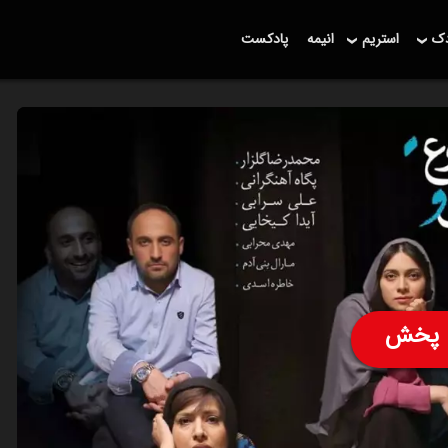
دک
استریم
انیمه
پادکست
پخش