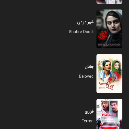
شهر دودی
Shahre Doodi
جانان
Beloved
فراری
Ferrari