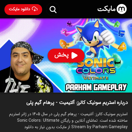
دانلود مایکت
استریم سونیک کالرز: آلتیمیت - پرهام گیم پلی
ساخت 1405
81
۴۶
%
پرهام گیم پلی
پخش
ساخت ایران سال 1405
رده سنی ۱۳+
استریم
توضیحات
قسمت‌ها
سریال‌های مشابه
درباره استریم سونیک کالرز: آلتیمیت - پرهام گیم پلی
استریم سونیک کالرز: آلتیمیت - پرهام گیم پلی در سال 1405 در ژانر استریم
ساخته شده است. تماشای آنلاین و رایگان Sonic Colors: Ultimate
Stream by Parham Gameplay از مایکت بدون نیاز به دانلود